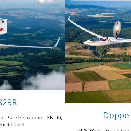
EB29R
Doppel
d. Pure Innovation – EB29R,
em R-Flügel.
EB29DR mit leistungsopti