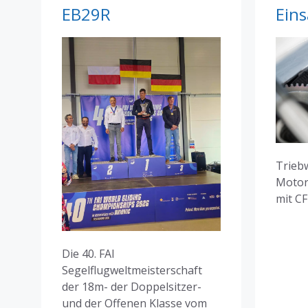
EB29R
Eins
Trieb
Motor
mit C
Die 40. FAI
Segelflugweltmeisterschaft
der 18m- der Doppelsitzer-
und der Offenen Klasse vom