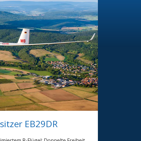
sitzer EB29DR
miertem R-Flügel: Doppelte Freiheit,