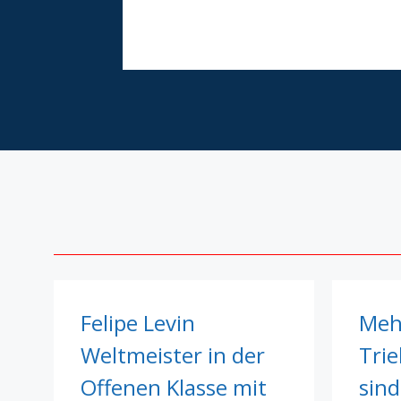
Felipe Levin
Meh
Weltmeister in der
Tri
Offenen Klasse mit
sind