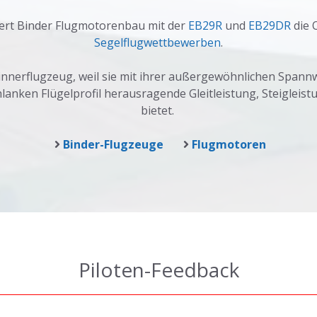
ert Binder Flugmotorenbau mit der
EB29R
und
EB29DR
die 
Segelflugwettbewerben
.
innerflugzeug, weil sie mit ihrer außergewöhnlichen Spann
anken Flügelprofil herausragende Gleitleistung, Steigleis
bietet.
Binder-Flugzeuge
Flugmotoren
Piloten-Feedback