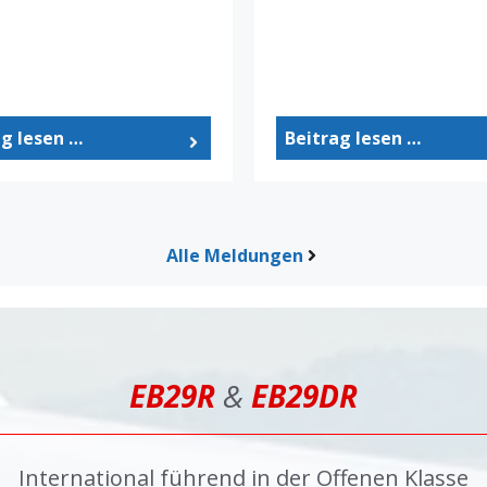
ag lesen …
Beitrag lesen …
Alle Meldungen
EB29R
&
EB29DR
International führend in der Offenen Klasse