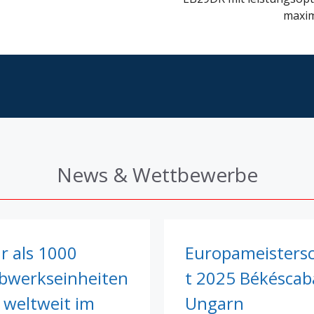
maxim
News & Wettbewerbe
r als 1000
Europameisters
ebwerkseinheiten
t 2025 Békéscab
 weltweit im
Ungarn