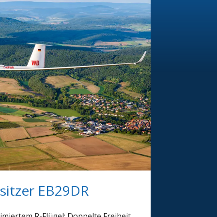
sitzer EB29DR
miertem R-Flügel: Doppelte Freiheit,