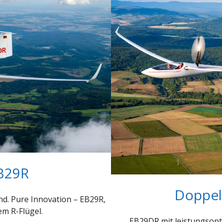
EB29R
Doppel
d. Pure Innovation – EB29R,
em R-Flügel.
EB29DR mit leistungsopti