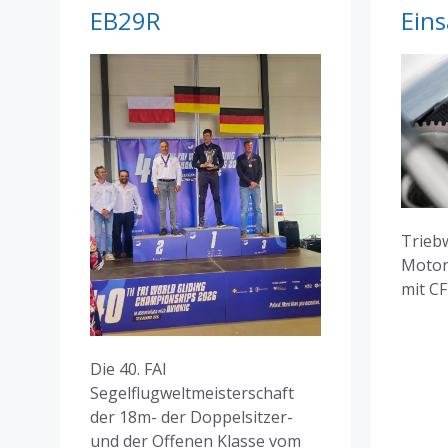
EB29R
Eins
Trieb
Motor
mit C
Die 40. FAI
Segelflugweltmeisterschaft
der 18m- der Doppelsitzer-
und der Offenen Klasse vom