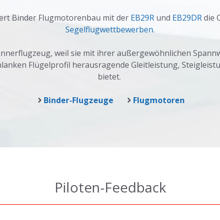
ert Binder Flugmotorenbau mit der
EB29R
und
EB29DR
die 
Segelflugwettbewerben
.
innerflugzeug, weil sie mit ihrer außergewöhnlichen Spann
anken Flügelprofil herausragende Gleitleistung, Steigleis
bietet.
Binder-Flugzeuge
Flugmotoren
Piloten-Feedback