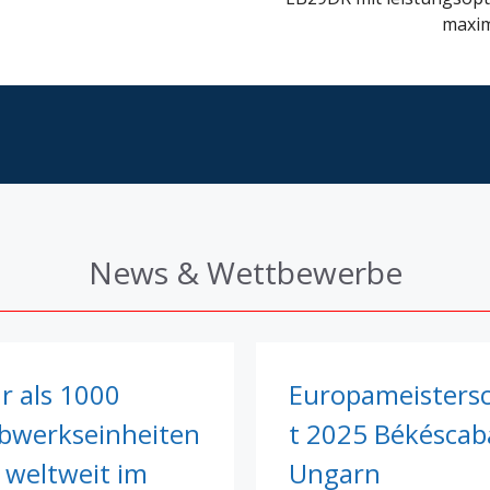
maxim
News & Wettbewerbe
r als 1000
Europameisters
ebwerkseinheiten
t 2025 Békéscab
 weltweit im
Ungarn