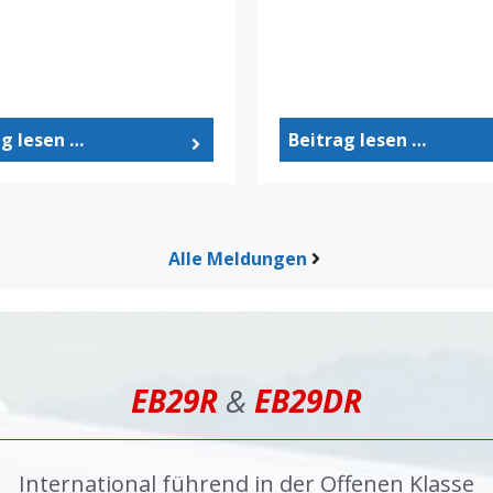
ag lesen …
Beitrag lesen …
Alle Meldungen
EB29R
&
EB29DR
International führend in der Offenen Klasse