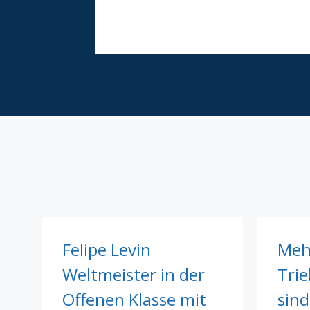
Felipe Levin
Meh
Weltmeister in der
Tri
Offenen Klasse mit
sind