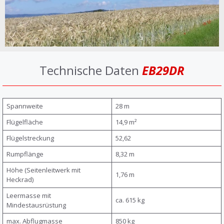
Technische Daten
EB29DR
Spannweite
28 m
Flügelfläche
14,9 m²
Flügelstreckung
52,62
Rumpflänge
8,32 m
Höhe (Seitenleitwerk mit
1,76 m
Heckrad)
Leermasse mit
ca. 615 kg
Mindestausrüstung
max. Abflugmasse
850 kg