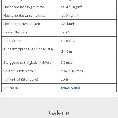
Flächenbelastung minimal
ca. 47,5 kg/m²
Flächenbelastung maximal
57,5 kg/m²
Höchstgeschwindigkeit
270 km/h
beste Gleitzahl
ca. 66
Solo Motor
ca. 63 PS
Kunststoffpropeller Binder BM-
d 1,6 m
G1
Steiggeschwindigkeit mit Motor
2,6 m/s
Reiseflug mit Motor
max.160 km/h
Tankinhalt (Standard)
20 ltr
Kennblatt
EASA.A.559
Galerie