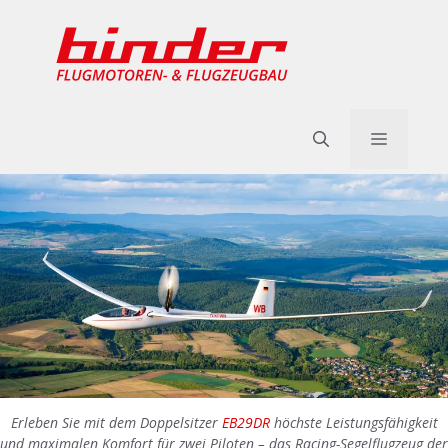
Zum
Inhalt
springen
Menü
Erleben Sie mit dem Doppelsitzer
EB29DR
höchste Leistungsfähigkeit
und maximalen Komfort für zwei Piloten – das Racing-Segelflugzeug der