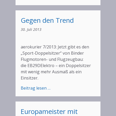
Glückliche
Piloten
–
Gegen den Trend
Werknummern
028
30. Juli 2013
und
029
ausgeliefert
aerokurier 7/2013: Jetzt gibt es den
„Sport-Doppelsitzer“ von Binder
Flugmotoren- und Flugzeugbau:
die EB29DElektro – ein Doppelsitzer
mit wenig mehr Ausmaß als ein
Einsitzer.
:
Beitrag lesen …
Gegen
den
Trend
Europameister mit