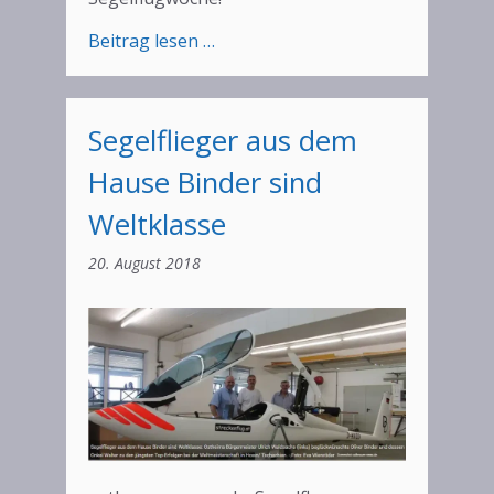
:
Beitrag lesen …
Binder-
Treffen
2018
Segelflieger aus dem
Hause Binder sind
Weltklasse
20. August 2018