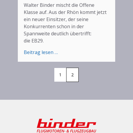
Walter Binder mischt die Offene
Klasse auf. Aus der Rhön kommt jetzt
ein neuer Einsitzer, der seine
Konkurrenten schon in der
Spannweite deutlich übertrifft:
die EB29.
:
Beitrag lesen …
Die
neue
Formel
1
2
1