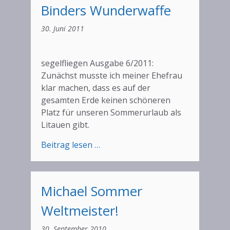
Binders Wunderwaffe
30. Juni 2011
segelfliegen Ausgabe 6/2011:
Zunächst musste ich meiner Ehefrau
klar machen, dass es auf der
gesamten Erde keinen schöneren
Platz für unseren Sommerurlaub als
Litauen gibt.
:
Beitrag lesen …
Europameister
mit
Binders
Michael Sommer
Wunderwaffe
Weltmeister!
30. September 2010