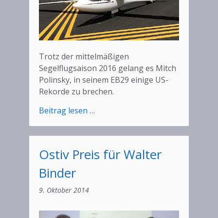
Trotz der mittelmäßigen
Segelflugsaison 2016 gelang es Mitch
Polinsky, in seinem EB29 einige US-
Rekorde zu brechen.
:
Beitrag lesen …
US-
Rekorde
mit
Ostiv Preis für Walter
der
EB29
Binder
9. Oktober 2014