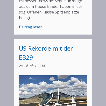
osthessen-news.de: Segelflugzeuge
aus dem Hause Binder haben in der
sog. Offenen Klasse Spitzenplätze
belegt.
:
Beitrag lesen …
Segelflieger
aus
dem
US-Rekorde mit der
Hause
Binder
EB29
sind
28. Oktober 2016
Weltklasse