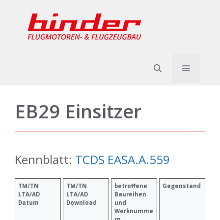
Zum
Inhalt
springen
Menü
EB29 Einsitzer
Kennblatt:
TCDS EASA.A.559
TM/TN
TM/TN
betroffene
Gegenstand
LTA/AD
LTA/AD
Baureihen
Datum
Download
und
Werknumme
rn