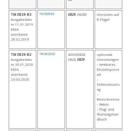
TM EB29 B3
TM EB29-B3
EB29
, EB29D
Umrüsten auf
Ausgabedatu
R-Flügel
m 11.01.2019
EASA
anerkannt
28.02.2019
TM EB 29 B2
TM EB29-B2
ASH25EB28,
optionale
Ausgabedatu
EB28,
EB29
Umrüstungen
m 30.01.2020
– lenkbares
EASA
Einziehspornr
anerkannt
ad
23.03.2020
–
Seitensteueru
ng
–
Motorbremse
– Akkus
– Flug- und
Wartungshan
dbuch