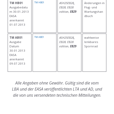
TM HB01
TM HB01
ASH25EB28
,
Änderungen in
Ausgabedatu
EB28, EB28
Flug- und
m 30.01.2013
edition,
EB29
Wartungshan
EASA
dbuch
anerkannt
01.07.2013
TM AB01
TM AB01
ASH25EB28
,
wahlweise
Ausgabe
EB28, EB28
lenkbares
Datum
edition,
EB29
Spornrad
30.01.2013
EASA
anerkannt
09.07.2013
Alle Angaben ohne Gewähr. Gültig sind die vom
LBA und der EASA veröffentlichten LTA und AD, und
die von uns versendeten technischen Mitteilungen
.