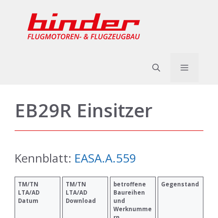
Zum
Inhalt
springen
Menü
EB29R Einsitzer
Kennblatt:
EASA.A.559
TM/TN
TM/TN
betroffene
Gegenstand
LTA/AD
LTA/AD
Baureihen
Datum
Download
und
Werknumme
rn