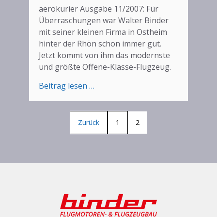
aerokurier Ausgabe 11/2007: Für
Überraschungen war Walter Binder
mit seiner kleinen Firma in Ostheim
hinter der Rhön schon immer gut.
Jetzt kommt von ihm das modernste
und größte Offene-Klasse-Flugzeug.
:
Beitrag lesen …
Hochleister
mit
gutem
Zurück
1
2
Handling