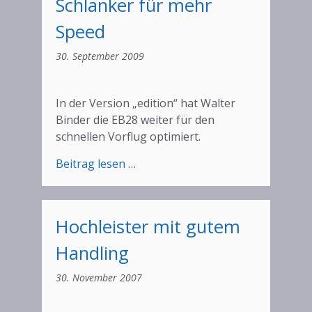
Schlanker für mehr
Speed
30. September 2009
In der Version „edition“ hat Walter
Binder die EB28 weiter für den
schnellen Vorflug optimiert.
:
Beitrag lesen …
Schlanker
für
mehr
Hochleister mit gutem
Speed
Handling
30. November 2007