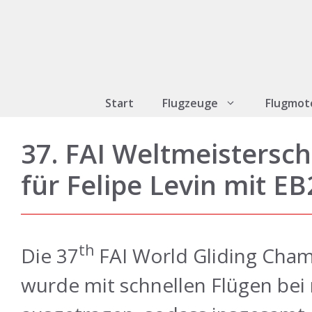
Zum
Inhalt
springen
Start
Flugzeuge
Flugmot
37. FAI Weltmeistersch
für Felipe Levin mit E
th
Die 37
FAI World Gliding Cha
wurde mit schnellen Flügen be