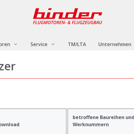
oren
Service
TM/LTA
Unternehmen
zer
betroffene Baureihen un
ownload
Werknummern