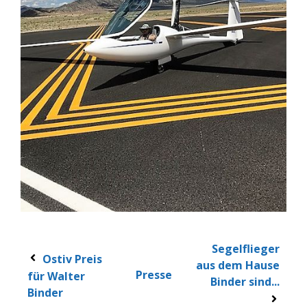
Segelflieger
Ostiv Preis
aus dem Hause
Presse
für Walter
Binder sind...
Binder